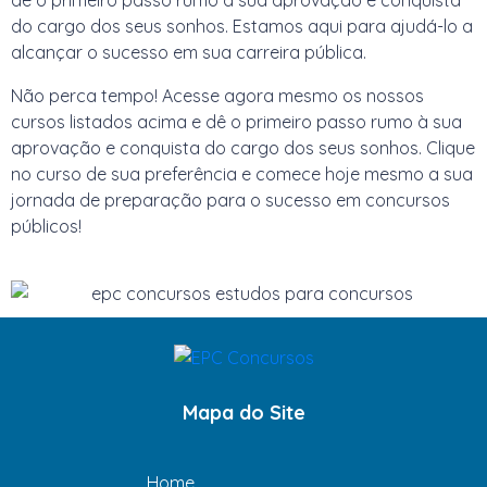
dê o primeiro passo rumo à sua aprovação e conquista
do cargo dos seus sonhos. Estamos aqui para ajudá-lo a
alcançar o sucesso em sua carreira pública.
Não perca tempo! Acesse agora mesmo os nossos
cursos listados acima e dê o primeiro passo rumo à sua
aprovação e conquista do cargo dos seus sonhos. Clique
no curso de sua preferência e comece hoje mesmo a sua
jornada de preparação para o sucesso em concursos
públicos!
Mapa do Site
Home